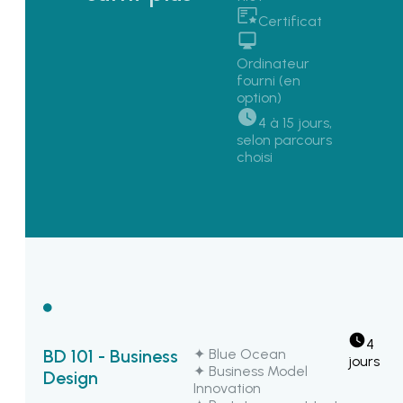
Certificat
Ordinateur
fourni (en
option)
4 à 15 jours, 
selon parcours 
choisi
4 
✦ Blue Ocean
BD 101 - Business
jours
✦ Business Model
Design
Innovation