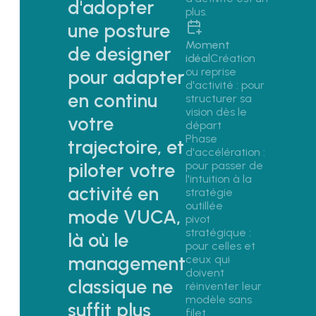
d'adopter
plus.
une posture
Moment
de designer
idéal
Création 
ou reprise 
pour adapter
d'activité 
: pour 
en continu
structurer sa 
vision dès le 
votre
départ
Phase 
trajectoire, et
d'accélération 
: 
pour passer de 
piloter votre
l'intuition à la 
activité en
stratégie 
outillée
mode VUCA,
pivot 
stratégique 
: 
là où le
pour celles et 
management
ceux qui 
doivent 
classique ne
réinventer leur 
modèle sans 
suffit plus
filet