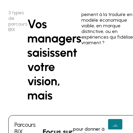
3 types
peinent à la traduire en
de
Vos
modèle économique
parcours
viable, en marque
BIX
distinctive, ou en
managers
expériences qui fidélis
vraiment ?
saisissent
votre
vision,
mais
Parcours
→
pour donner à
Focus sur
BIX