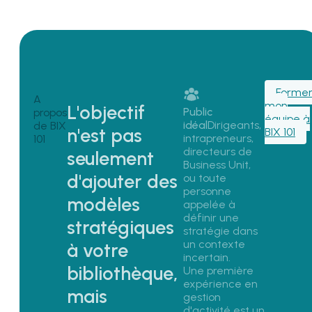
Forme
A
mon
L'objectif
Public
propos
équipe à
idéal
Dirigeants, 
de BIX
n'est pas
BIX 101
intrapreneurs, 
101
directeurs de 
seulement
Business Unit, 
d'ajouter des
ou 
toute 
personne 
modèles
appelée à 
définir une 
stratégiques
stratégie dans 
un contexte 
à votre
incertain.  
bibliothèque,
Une première 
expérience en 
mais
gestion 
d'activité est un 