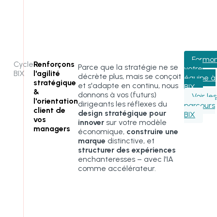
Formo
Cycle
Renforçons
Parce que la stratégie ne se
votre
BIX
l'
agilité
décrète plus, mais se conçoit
équipe à
stratégique
et s'adapte en continu, nous
BIX
&
donnons à vos (futurs)
Voir les
l'
orientation
dirigeants les réflexes du
parcours
client
de
design stratégique pour
BIX
vos
innover
sur votre modèle
managers
économique,
construire une
marque
distinctive, et
structurer des expériences
enchanteresses – avec l'IA
comme accélérateur.