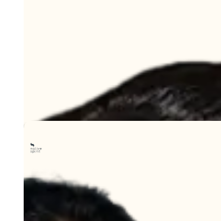
Bobby Mini
Dès 20 pièces
Le petit sac banane à impact social (très) positif