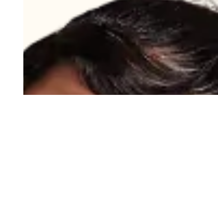
John
Dès 20 pièces
Le sac polochon à impact social (très) positif